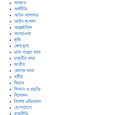
অপরাধ
অর্থনীতি
আইন-আদালত
আইন-শৃংখলা
আন্তর্জাতিক
আবহাওয়া
কৃষি
খেলাধুলা
গ্রাম-গঞ্জের খবর
চাকুরীর খবর
জাতীয়
জেলার খবর
ধর্মীয়
ফিচার
বিজ্ঞান ও প্রযুক্তি
বিনোদন
বিশেষ প্রতিবেদন
যোগাযোগ
রাজনীতি