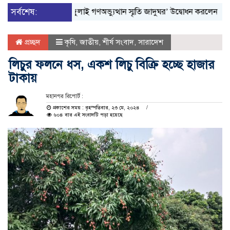
সর্বশেষ:
‘জুলাই গণঅভ্যুত্থান স্মৃতি জাদুঘর’ উদ্বোধন করলেন প্রধানমন্ত্রী
প্রচ্ছদ
কৃষি
,
জাতীয়
,
শীর্ষ সংবাদ
,
সারাদেশ
লিচুর ফলনে ধস, একশ লিচু বিক্রি হচ্ছে হাজার
টাকায়
মহানগর রিপোর্ট :
প্রকাশের সময় : বৃহস্পতিবার, ২৩ মে, ২০২৪
৬০৪ বার এই সংবাদটি পড়া হয়েছে