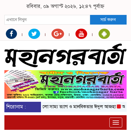
রবিবার, ০৯ অগাস্ট ২০২৬, ১২:৪৭ পূর্বাহ্ন
সার্চ করুন
শিরোনাম :
এলো সাম্য ত্যাগ ও মানবিকতার ঈদুল আজহা
অকটেনের দা
Toggle
naviga