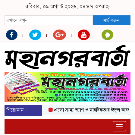
রবিবার, ০৯ অগাস্ট ২০২৬, ০৪:৪৭ অপরাহ্ন
সার্চ করুন
শিরোনাম :
এলো সাম্য ত্যাগ ও মানবিকতার ঈদুল আজহা
অকটে
Toggle
naviga