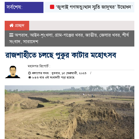
সর্বশেষ:
‘জুলাই গণঅভ্যুত্থান স্মৃতি জাদুঘর’ উদ্বোধন করলেন প্রধানম
প্রচ্ছদ
অপরাধ
,
আইন-শৃংখলা
,
গ্রাম-গঞ্জের খবর
,
জাতীয়
,
জেলার খবর
,
শীর্ষ
সংবাদ
,
সারাদেশ
রাজশাহীতে চলছে পুকুর কাটার মহোৎসব
মহানগর রিপোর্ট :
প্রকাশের সময় : বুধবার, ১৫ ফেব্রুয়ারী, ২০২৩
৮৪৩ বার এই সংবাদটি পড়া হয়েছে