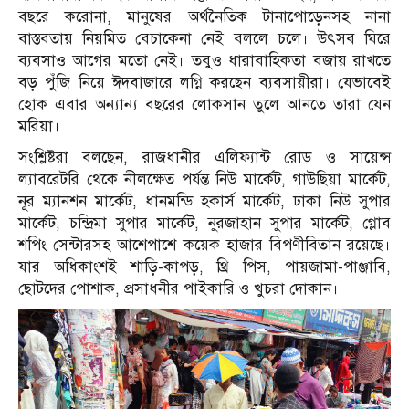
বছরে করোনা, মানুষের অর্থনৈতিক টানাপোড়েনসহ নানা
বাস্তবতায় নিয়মিত বেচাকেনা নেই বললে চলে। উৎসব ঘিরে
ব্যবসাও আগের মতো নেই। তবুও ধারাবাহিকতা বজায় রাখতে
বড় পুঁজি নিয়ে ঈদবাজারে লগ্নি করছেন ব্যবসায়ীরা। যেভাবেই
হোক এবার অন্যান্য বছরের লোকসান তুলে আনতে তারা যেন
মরিয়া।
সংশ্লিষ্টরা বলছেন, রাজধানীর এলিফ্যান্ট রোড ও সায়েন্স
ল্যাবরেটরি থেকে নীলক্ষেত পর্যন্ত নিউ মার্কেট, গাউছিয়া মার্কেট,
নূর ম্যানশন মার্কেট, ধানমন্ডি হকার্স মার্কেট, ঢাকা নিউ সুপার
মার্কেট, চন্দ্রিমা সুপার মার্কেট, নুরজাহান সুপার মার্কেট, গ্লোব
শপিং সেন্টারসহ আশেপাশে কয়েক হাজার বিপণীবিতান রয়েছে।
যার অধিকাংশই শাড়ি-কাপড়, থ্রি পিস, পায়জামা-পাঞ্জাবি,
ছোটদের পোশাক, প্রসাধনীর পাইকারি ও খুচরা দোকান।