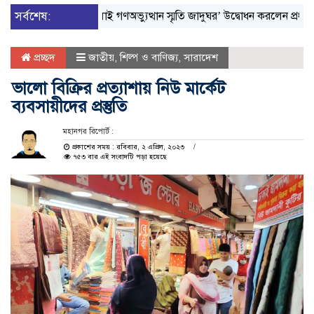
সর্বশেষ:
‘জুলাই গণঅভ্যুত্থান স্মৃতি জাদুঘর’ উদ্বোধন করলেন প্রধানমন্ত্রী
প
প্রচ্ছদ
জাতীয়
,
শিল্প ও বাণিজ্য
,
সারাদেশ
ভালো বিক্রির প্রত্যাশায় নিউ মার্কেট
ব্যবসায়ীদের প্রস্তুতি
মহানগর রিপোর্ট :
প্রকাশের সময় : রবিবার, ২ এপ্রিল, ২০২৩
৭৫৩ বার এই সংবাদটি পড়া হয়েছে