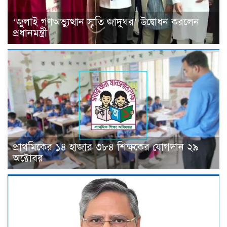
‘জুলাই গণঅভ্যুত্থান স্মৃতি জাদুঘর’ উদ্বোধন করলেন
প্রধানমন্ত্রী
প্রাথমিকের ১৪ হাজার ৩৮৪ শিক্ষকের যোগদান ২৯
অক্টোবর