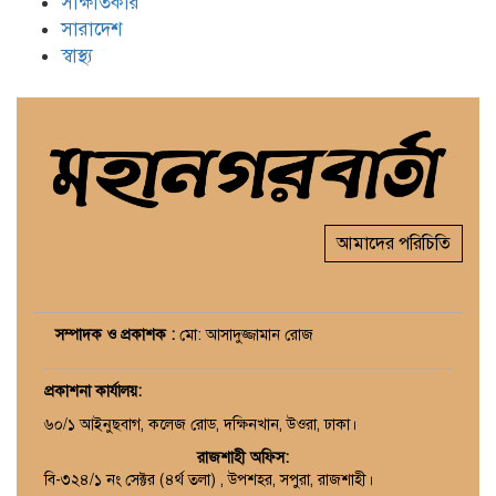
সাক্ষাতকার
সারাদেশ
স্বাস্থ্য
আমাদের পরিচিতি
সম্পাদক ও প্রকাশক :
মো: আসাদুজ্জামান রোজ
প্রকাশনা কার্যালয়
:
৬০/১ আইনুছবাগ, কলেজ রোড, দক্ষিনখান, উওরা, ঢাকা।
রাজশাহী অফিস:
বি-৩২৪/১ নং সেক্টর (৪র্থ তলা) , উপশহর, সপুরা, রাজশাহী।