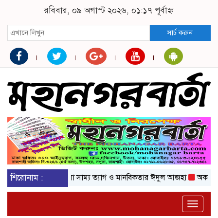
রবিবার, ০৯ অগাস্ট ২০২৬, ০১:১৭ পূর্বাহ্ন
সার্চ করুন
শিরোনাম :
এলো সাম্য ত্যাগ ও মানবিকতার ঈদুল আজহা
অকটেনের দাম ব
Toggle
naviga