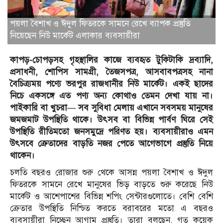
পয়লা বৈশাখ ও ঈদুল ফিতরকে সামনে রেখে ব্যাপক প্রস্তুতি
নিয়েছেন নিউ মার্কেট এলাকার ব্যবসায়ীরা
কাপড়-চোপড়সহ গৃহস্থালির কাজে ব্যবহৃত টুকিটাকি দ্রব্যাদি,
প্রসাধনী, শোপিস সামগ্রী, তৈজসপত্র, আসবাবপত্রসহ নানা
বৈচিত্র্যময় পণ্যে ভরপুর রাজধানীর নিউ মার্কেট। একই ছাদের
নিচে একসঙ্গে এত পণ্য অন্য কোথাও তেমন দেখা যায় না।
পাইকারি বা খুচরা— সব সুবিধা মেলায় এখানে সবসময় মানুষের
জমজমাট উপস্থিতি থাকে। উৎসব বা বিভিন্ন পার্বণ ঘিরে সেই
উপস্থিতি রীতিমতো জনসমুদ্রে পরিণত হয়। ব্যবসায়ীরাও এমন
উৎসবে ক্রেতাদের বাড়তি নজর পেতে আগেভাগে প্রস্তুতি নিয়ে
থাকেন।
চলতি বছরও রোজার শুরু থেকে আসন্ন পয়লা বৈশাখ ও ঈদুল
ফিতরকে সামনে রেখে মানুষের ভিড় বাড়তে শুরু করেছে নিউ
মার্কেট ও আশেপাশের বিভিন্ন শপিং সেন্টারগুলোতে। বেশি বেশি
ক্রেতার উপস্থিতি নিশ্চিত করতে বরাবরের মতো এ বছরও
ব্যবসায়ীরা নিচ্ছেন আগাম প্রস্তুতি। তারা বলছেন, গত কয়েক