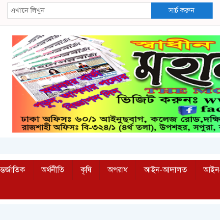
সার্চ করুন
্তর্জাতিক
অর্থনীতি
কৃষি
অপরাধ
আইন-আদালত
আইন-