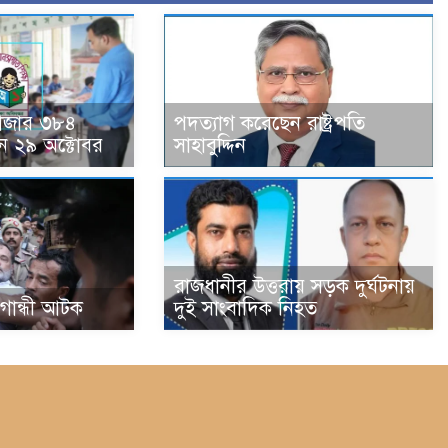
হাজার ৩৮৪
পদত্যাগ করেছেন রাষ্ট্রপতি
ন ২৯ অক্টোবর
সাহাবুদ্দিন
রাজধানীর উত্তরায় সড়ক দুর্ঘটনায়
া গান্ধী আটক
দুই সাংবাদিক নিহত