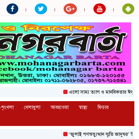
এলো সাম্য ত্যাগ ও মানবিকতার ঈদুল আজহা
শৃংখলা
খেলাধুলা
আবহাওয়া
স্বাস্থ্য
ফিচার
‘জুলাই গণঅভ্যুত্থান স্মৃতি জাদুঘর’ উদ্বোধন করলেন প