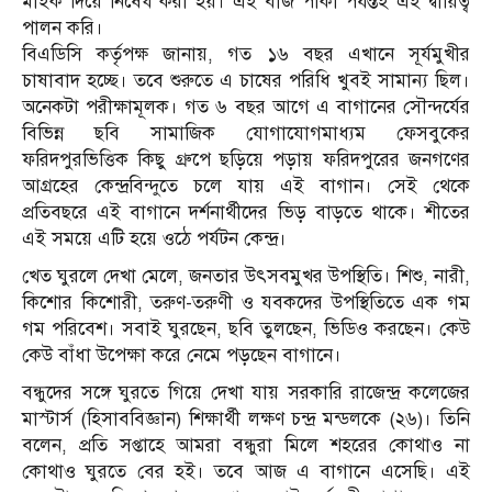
মাইক দিয়ে নিষেধ করা হয়। এই বীজ পাকা পর্যন্তই এই দ্বায়িত্ব
পালন করি।
বিএডিসি কর্তৃপক্ষ জানায়, গত ১৬ বছর এখানে সূর্যমুখীর
চাষাবাদ হচ্ছে। তবে শুরুতে এ চাষের পরিধি খুবই সামান্য ছিল।
অনেকটা পরীক্ষামূলক। গত ৬ বছর আগে এ বাগানের সৌন্দর্যের
বিভিন্ন ছবি সামাজিক যোগাযোগমাধ্যম ফেসবুকের
ফরিদপুরভিত্তিক কিছু গ্রুপে ছড়িয়ে পড়ায় ফরিদপুরের জনগণের
আগ্রহের কেন্দ্রবিন্দুতে চলে যায় এই বাগান। সেই থেকে
প্রতিবছরে এই বাগানে দর্শনার্থীদের ভিড় বাড়তে থাকে। শীতের
এই সময়ে এটি হয়ে ওঠে পর্যটন কেন্দ্র।
খেত ঘুরলে দেখা মেলে, জনতার উৎসবমুখর উপস্থিতি। শিশু, নারী,
কিশোর কিশোরী, তরুণ-তরুণী ও যবকদের উপস্থিতিতে এক গম
গম পরিবেশ। সবাই ঘুরছেন, ছবি তুলছেন, ভিডিও করছেন। কেউ
কেউ বাঁধা উপেক্ষা করে নেমে পড়ছেন বাগানে।
বন্ধুদের সঙ্গে ঘুরতে গিয়ে দেখা যায় সরকারি রাজেন্দ্র কলেজের
মাস্টার্স (হিসাববিজ্ঞান) শিক্ষার্থী লক্ষণ চন্দ্র মন্ডলকে (২৬)। তিনি
বলেন, প্রতি সপ্তাহে আমরা বন্ধুরা মিলে শহরের কোথাও না
কোথাও ঘুরতে বের হই। তবে আজ এ বাগানে এসেছি। এই