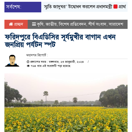
লাই গণঅভ্যুত্থান স্মৃতি জাদুঘর’ উদ্বোধন করলেন প্রধানমন্ত্রী
সর্বশেষ:
প্রাথমিকের ১৪ 
প্রচ্ছদ
কৃষি
,
জাতীয়
,
বিশেষ প্রতিবেদন
,
শীর্ষ সংবাদ
,
সারাদেশ
ফরিদপুরে বিএডিসির সূর্যমুখীর বাগান এখন
জনপ্রিয় পর্যটন স্পট
মহানগর রিপোর্ট :
প্রকাশের সময় : মঙ্গলবার, ২৩ জানুয়ারী, ২০২৪
৭৬৪ বার এই সংবাদটি পড়া হয়েছে