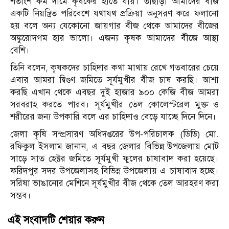
শতাংশ কম দামে কৃষকের হাতে যায়। তাছাড়া আমাদের বীজ
একটি নিয়ন্ত্রিত পরিবেশে যথাযথ প্রক্রিয়া অনুসরণ করে ফলানো
হয় বলে অন্য যেকোনো জায়গার বীজ থেকে আমাদের বীজের
অঙ্কুরোদগম হার ভালো। এজন্য কৃষক আমাদের বীজে আস্থা
বেশি।
তিনি বলেন, কৃষকদের চাহিদার কথা মাথায় রেখে গতবারের চেয়ে
এবার আমরা দ্বিগুণ জমিতে সূর্যমুখীর বীজ চাষ করছি। আশা
করছি এখান থেকে এবছর দুই হাজার ৯০০ কেজি বীজ আমরা
সরবরাহ করতে পারব। সূর্যমুখীর তেল কোলেস্টরেল মুক্ত ও
শরীরের জন্য উপকারি বলে এর চাহিদাও বেড়ে যাচ্ছে দিনে দিনে।
জেলা কৃষি সম্প্রসারণ অধিদপ্তরের উপ-পরিচালক (ডিডি) মো.
রফিকুল ইসলাম জানান, এ বছর জেলার বিভিন্ন উপজেলায় মোট
সাড়ে সাত হেক্টর জমিতে সূর্যমুখী ফুলের চাষাবাদ করা হয়েছে।
ফরিদপুর সদর উপজেলাসহ বিভিন্ন উপজেলায় এ চাষাবাদ হচ্ছে।
সরিষা ভাঙানোর মেশিনে সূর্যমুখীর বীজ থেকে তেল আরহরণ করা
সম্ভব।
এই সংবাদটি শেয়ার করুন