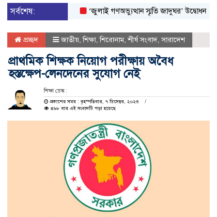
সর্বশেষ:
‘জুলাই গণঅভ্যুত্থান স্মৃতি জাদুঘর’ উদ্বোধন করলেন প্রধা
প্রচ্ছদ
জাতীয়
,
শিক্ষা
,
শিরোনাম
,
শীর্ষ সংবাদ
,
সারাদেশ
প্রাথমিক শিক্ষক নিয়োগ পরীক্ষায় অবৈধ
হস্তক্ষেপ-লেনদেনের সুযোগ নেই
শিক্ষা ডেস্ক :
প্রকাশের সময় : বৃহস্পতিবার, ৭ ডিসেম্বর, ২০২৩
৪৯৮ বার এই সংবাদটি পড়া হয়েছে