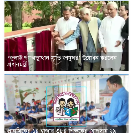
‘জুলাই গণঅভ্যুত্থান স্মৃতি জাদুঘর’ উদ্বোধন করলেন
প্রধানমন্ত্রী
প্রাথমিকের ১৪ হাজার ৩৮৪ শিক্ষকের যোগদান ২৯