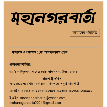
আমাদের পরিচিতি
সম্পাদক ও প্রকাশক :
মো: আসাদুজ্জামান রোজ
প্রকাশনা কার্যালয়
:
৬০/১ আইনুছবাগ, কলেজ রোড, দক্ষিনখান, উওরা, ঢাকা।
রাজশাহী অফিস:
বি-৩২৪/১ নং সেক্টর (৪র্থ তলা) , উপশহর, সপুরা, রাজশাহী।
মোবাইল: ০১৭১১-০৬২৮০৫, ০১৭৩৭-৭১২৩৪১, ০১৭৯৯-১০৩৩৯১
ইমেইল: mohanagarbarta@yahoo.com,
mohanagarbarta2004@gmail.com