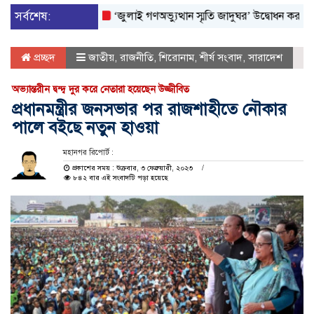
সর্বশেষ:
‘জুলাই গণঅভ্যুত্থান স্মৃতি জাদুঘর’ উদ্বোধন করলেন প্রধানমন্ত্
প্রচ্ছদ
জাতীয়
,
রাজনীতি
,
শিরোনাম
,
শীর্ষ সংবাদ
,
সারাদেশ
অভ্যান্তরীন দ্বন্দ্ব দুর করে নেতারা হয়েছেন উজ্জীবিত
প্রধানমন্ত্রীর জনসভার পর রাজশাহীতে নৌকার
পালে বইছে নতুন হাওয়া
মহানগর রিপোর্ট :
প্রকাশের সময় : শুক্রবার, ৩ ফেব্রুয়ারী, ২০২৩
৮৪২ বার এই সংবাদটি পড়া হয়েছে