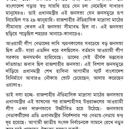
বাংলাদেশ গড়ার স্বপ্ন সারথি হতে যেন ঢল নেমেছিল সাধারণ
মানুষেরও। তাই প্রধানমন্ত্রীর এই জনসভা যেন জনসমুদ্রে রূপ
নিয়েছিল গত ২৯ জানুয়ারি। রাজশাহীর ঐতিহাসিক মাদ্রাসা মাঠের
সীমানায় কেবল এই জনসভা সীমাবদ্ধ ছিল না। এই জনসভা
ছড়িয়ে পড়েছিল শহরের আনাচে-কানাচেও।
আওয়ামী লীগ নেতাদের দাবি স্মরণকালের সবচেয়ে বড় জনসভা
ছিল এটি। যারা এতদিন ধরে বলছিলেন- বর্তমান আওয়ামী লীগ
সরকার জনসমর্থন হারিয়েছে। তাদের সেই তীর্যক মন্তব্যের
দাঁতভাঙা জবাব ছিল রাজশাহীর জনসভা। এই বিশাল জনসমুদ্রে
দাঁড়িয়ে প্রধানমন্ত্রী শেখ হাসিনা আগামীর স্মার্ট বাংলাদেশ
বিনির্মাণে আবারও নৌকায় ভোট চেয়েছেন; আদায় করেছেন
ওয়াদাও।
তাই বলা হচ্ছে- রাজশাহীর ঐতিহাসিক মাদ্রাসা মাঠের জনসভায়
প্রধানমন্ত্রীর এই ভাষণের পর রাজশাহীসহ উত্তরাঞ্চলের আওয়ামী
লীগ এখন দারুণভাবে উজ্জীবিত হয়ে উঠেছে। জনসভায়
নেতাকর্মীদের প্রতি প্রধানমন্ত্রীর নির্দেশনার পর নেতায়-নেতায় দ্বন্দ্ব
দূর হয়েছে। আগামী জাতীয় সংসদ নির্বাচনকে সামনে রেখে নতুন