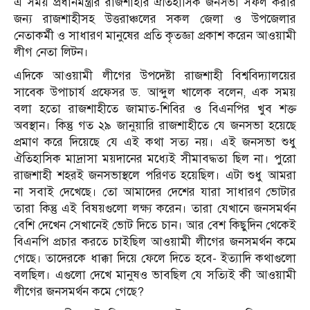
এ সময় প্রধানমন্ত্রীর রাজশাহীর ঐতিহাসিক জনসভা সফল করার
জন্য রাজশাহীসহ উত্তরাঞ্চলের সকল জেলা ও উপজেলার
নেতাকর্মী ও সাধারণ মানুষের প্রতি কৃতজ্ঞা প্রকাশ করেন আওয়ামী
লীগ নেতা লিটন।
এদিকে আওয়ামী লীগের উপদেষ্টা রাজশাহী বিশ্ববিদ্যালয়ের
সাবেক উপাচার্য প্রফেসর ড. আব্দুল খালেক বলেন, এক সময়
বলা হতো রাজশাহীতে জামাত-শিবির ও বিএনপির খুব শক্ত
অবস্থান। কিন্তু গত ২৯ জানুয়ারি রাজশাহীতে যে জনসভা হয়েছে
প্রমাণ করে দিয়েছে যে এই কথা সত্য নয়। এই জনসভা শুধু
ঐতিহাসিক মাদ্রাসা ময়দানের মধ্যেই সীমাবদ্ধতা ছিল না। পুরো
রাজশাহী শহরই জনসভাস্থলে পরিণত হয়েছিল। এটা শুধু আমরা
না সবাই দেখেছে। তো আমাদের দেশের যারা সাধারণ ভোটার
তারা কিন্তু এই বিষয়গুলো লক্ষ্য করেন। তারা যেখানে জনসমর্থন
বেশি দেখেন সেখানেই ভোট দিতে চান। আর বেশ কিছুদিন থেকেই
বিএনপি প্রচার করতে চাইছিল আওয়ামী লীগের জনসমর্থন কমে
গেছে। তাদেরকে ধাক্কা দিয়ে ফেলে দিতে হবে- ইত্যাদি কথাগুলো
বলছিল। এগুলো দেখে মানুষও ভাবছিল যে সত্যিই কী আওয়ামী
লীগের জনসমর্থন কমে গেছে?