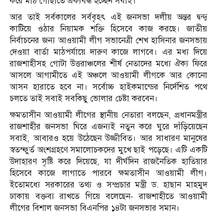
করে মাঠ গোছাতে ঐক্যবদ্ধ হচ্ছেন সবাই।
আর তাই সর্বকালের সর্ববৃহৎ এই জনসভা দলীয় অন্তর দ্বন্দ্ব
কাটিয়ে ওঠার নিয়ামক শক্তি হিসেবে কাজ করছে। জাতীয়
নির্বাচনের জন্য আওয়ামী লীগ সভানেত্রী শেখ হাসিনার জনসভায়
দেওয়া বার্তা মাঠপর্যায়ে দারুণ কাজে লাগবে। এর মধ্য দিয়ে
রাজশাহীসহ গোটা উত্তরাঞ্চলের শীর্ষ নেতাদের মধ্যে ঐক্য ফিরে
আসলে আগামীতে এই অঞ্চলে আওয়ামী লীগকে আর কোনো
আসন হারাতে হবে না। সর্বোচ্চ হাইকমান্ডের নির্দেশিত পথে
চলতে তাই সবাই সবকিছু ভোলার চেষ্টা করবেন।
ক্ষমতাসীন আওয়ামী লীগের স্থানীয় নেতারা বলছেন, প্রধানমন্ত্রীর
রাজশাহীর জনসভা ঘিরে এজন্যই নতুন করে ঘুরে দাঁড়িয়েছেন
সবাই, আবারও হয়ে উঠেছেন উজ্জীবিত। আর সাধারণ মানুষের
স্বতস্ফুর্ত অংশগ্রহণে সমালোচকদের মুখে ছাই পড়েছে। এটি একটি
উদাহারণ সৃষ্টি করে দিয়েছে, যা দীর্ঘদিন রাজনৈতিক হাতিয়ার
হিসেবে কাজে লাগাতে পারবে ক্ষমতাসীন আওয়ামী লীগ।
ইতোমধ্যে সরকারের তথ্য ও সম্প্রচার মন্ত্রী ড. হাছান মাহমুদ
ঢাকায় বক্তব্য রাখতে গিয়ে বলেছেন- রাজশাহীতে আওয়ামী
লীগের বিশাল জনসভা বিএনপির ১৪টা জনসভার সমান।