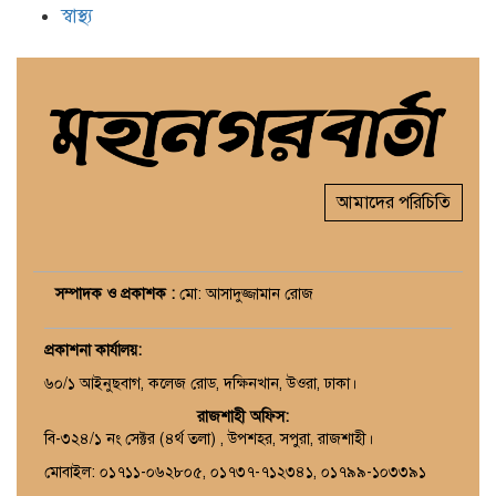
স্বাস্থ্য
আমাদের পরিচিতি
সম্পাদক ও প্রকাশক :
মো: আসাদুজ্জামান রোজ
প্রকাশনা কার্যালয়
:
৬০/১ আইনুছবাগ, কলেজ রোড, দক্ষিনখান, উওরা, ঢাকা।
রাজশাহী অফিস:
বি-৩২৪/১ নং সেক্টর (৪র্থ তলা) , উপশহর, সপুরা, রাজশাহী।
মোবাইল: ০১৭১১-০৬২৮০৫, ০১৭৩৭-৭১২৩৪১, ০১৭৯৯-১০৩৩৯১