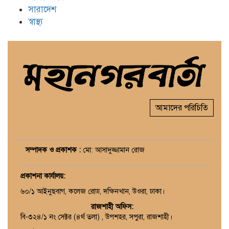
সারাদেশ
স্বাস্থ্য
আমাদের পরিচিতি
সম্পাদক ও প্রকাশক :
মো: আসাদুজ্জামান রোজ
প্রকাশনা কার্যালয়
:
৬০/১ আইনুছবাগ, কলেজ রোড, দক্ষিনখান, উওরা, ঢাকা।
রাজশাহী অফিস:
বি-৩২৪/১ নং সেক্টর (৪র্থ তলা) , উপশহর, সপুরা, রাজশাহী।