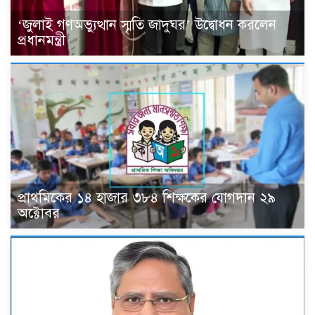
‘জুলাই গণঅভ্যুত্থান স্মৃতি জাদুঘর’ উদ্বোধন করলেন
প্রধানমন্ত্রী
প্রাথমিকের ১৪ হাজার ৩৮৪ শিক্ষকের যোগদান ২৯
অক্টোবর