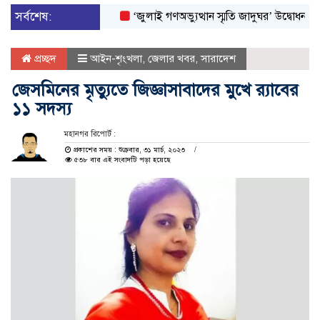
সর্বশেষ:
‘জুলাই গণঅভ্যুত্থান স্মৃতি জাদুঘর’ উদ্বোধন করলেন প্রধ
প্রচ্ছদ
আইন-শৃংখলা
,
জেলার খবর
,
সারাদেশ
জেসমিনের মৃত্যুতে জিজ্ঞাসাবাদের মুখে র‌্যাবের
১১ সদস্য
মহানগর রিপোর্ট :
প্রকাশের সময় : শুক্রবার, ৩১ মার্চ, ২০২৩
৫৩৮ বার এই সংবাদটি পড়া হয়েছে