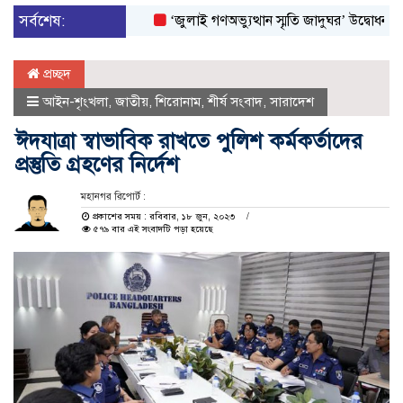
সর্বশেষ:
‘জুলাই গণঅভ্যুত্থান স্মৃতি জাদুঘর’ উদ্বোধন করলেন প্র
প্রচ্ছদ
আইন-শৃংখলা
,
জাতীয়
,
শিরোনাম
,
শীর্ষ সংবাদ
,
সারাদেশ
ঈদযাত্রা স্বাভাবিক রাখতে পুলিশ কর্মকর্তাদের
প্রস্তুতি গ্রহণের নির্দেশ
মহানগর রিপোর্ট :
প্রকাশের সময় : রবিবার, ১৮ জুন, ২০২৩
৫৭৯ বার এই সংবাদটি পড়া হয়েছে