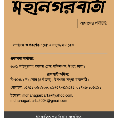
আমাদের পরিচিতি
সম্পাদক ও প্রকাশক :
মো: আসাদুজ্জামান রোজ
প্রকাশনা কার্যালয়
:
৬০/১ আইনুছবাগ, কলেজ রোড, দক্ষিনখান, উওরা, ঢাকা।
রাজশাহী অফিস:
বি-৩২৪/১ নং সেক্টর (৪র্থ তলা) , উপশহর, সপুরা, রাজশাহী।
মোবাইল: ০১৭১১-০৬২৮০৫, ০১৭৩৭-৭১২৩৪১, ০১৭৯৯-১০৩৩৯১
ইমেইল: mohanagarbarta@yahoo.com,
mohanagarbarta2004@gmail.com
© সর্বস্বত্ব স্বত্বাধিকার সংরক্ষিত