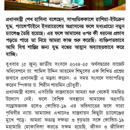
প্রধানমন্ত্রী শেখ হাসিনা বলেছেন, সাম্প্রতিককালে রাশিয়া-ইউক্রেন
যুদ্ধ, প্যালেস্টাইনে ইসরায়েলের অগ্রাসনের ফলে মধ্যপ্রাচ্যে নতুন
চ্যালেঞ্জ তৈরি হয়েছে। এর ফলে আমাদের ওপর কী ধরনের প্রভাব
পড়তে পারে তা নিয়ে আমরা কাজ শুরু করেছি। ব্যক্তিগতভাবে
আমি বিশ্ব শান্তির জন্য যুদ্ধ বন্ধের আহ্বান অব্যাহতভাবে করে
যাচ্ছি।
বুধবার (৫ জুন) জাতীয় সংসদে ২০২৪-২৫ অর্থবছরের বাজেট
অধিবেশনে ডা. শামিল উদ্দিন আহমেদ শিমুলের এক লিখিত প্রশ্নের
জবাবে প্রধানমন্ত্রী এ মন্তব্য করেন। এ সময় সংসদে সভাপতিত্ব
করেন স্পিকার ড. শিরীন শারমিন চৌধুরী।
প্রধানমন্ত্রী বলেন, এসডিজি বাস্তবায়নে আমরা শুরু থেকেই সমন্বিত
উদ্যোগ নেই। ফলে বৈশ্বিক অবস্থানে আমাদের অগ্রগতি
সন্তোষজনক হলেও কোভিড-১৯ এর অভিঘাতের ফলে সারা
পৃথিবীর ন্যায় আমাদের এখানেও বাস্তবায়ন কিছুটা চ্যালেঞ্জের
মুখে পড়ে। আমরা অত্যন্ত দক্ষতা ও দৃঢ়তার সঙ্গে কোভিড-১৯
মহামারি মোকাবিলা করতে সক্ষম হয়েছি, জীবন ও জীবিকা