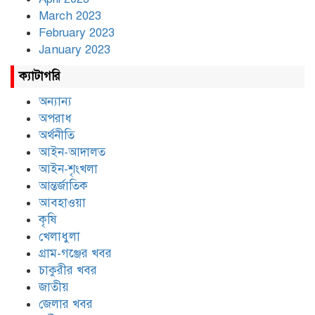
March 2023
February 2023
January 2023
ক্যাটাগরি
অন্যান্য
অপরাধ
অর্থনীতি
আইন-আদালত
আইন-শৃংখলা
আন্তর্জাতিক
আবহাওয়া
কৃষি
খেলাধুলা
গ্রাম-গঞ্জের খবর
চাকুরীর খবর
জাতীয়
জেলার খবর