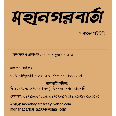
আমাদের পরিচিতি
সম্পাদক ও প্রকাশক :
মো: আসাদুজ্জামান রোজ
প্রকাশনা কার্যালয়
:
৬০/১ আইনুছবাগ, কলেজ রোড, দক্ষিনখান, উওরা, ঢাকা।
রাজশাহী অফিস:
বি-৩২৪/১ নং সেক্টর (৪র্থ তলা) , উপশহর, সপুরা, রাজশাহী।
মোবাইল: ০১৭১১-০৬২৮০৫, ০১৭৩৭-৭১২৩৪১, ০১৭৯৯-১০৩৩৯১
ইমেইল: mohanagarbarta@yahoo.com,
mohanagarbarta2004@gmail.com