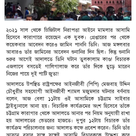
২০২১ সাল থেকে ডিজিটাল নিরাপত্তা আইনে মামলার আসামি
হিসেবে কারাগারে রয়েছেন এক যুবক। গ্রেপ্তারের পর থেকে
কয়েকবার আবেদন করেও জামিন পাননি তিনি। আজ মঙ্গলবার
আবারও তাঁর জামিনের আবেদন শুনানির দিন ছিল। কিন্তু শুনানি
শুরুর আগেই আদালতে তিনি ঘটান তুলকালাম কাণ্ড! বিচারক
এজলাসে বসতেই গালিগালাজ করে তাঁর দিকে ছুড়ে মারেন
নিজের পায়ে দুই পাটি জুতা!
আদালতে উপস্থিত রাষ্ট্রপক্ষের আইনজীবী (পিপি) মেজবাহ উদ্দিন
চৌধুরীর সহযোগী আইনজীবী শ্যামল মজুমদার ঘটনার বর্ণনায়
বলেন, আজ বেলা ১১টায় ওই আসামিকে চট্টগ্রাম সাইবার
ট্রাইব্যুনালে আনা হয়। বিচারিক কার্যক্রমের অংশ হিসেবে তাঁকে
চট্টগ্রাম কারাগার থেকে আদালতে আনার পর নিয়ম অনুযায়ী রাখা
হয় আদালতের ভেতরের হাজতে। দুপুর ১২টায় বিচারক তাঁর
কার্যক্রম পরিচালনার জন্য আদালত কক্ষে প্রবেশ করেন। তিনি তাঁর
আসনে বসার সঙ্গে সঙ্গেই আসামি বিচারককে উদ্দেশ্য করে