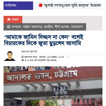
সর্বশেষ:
‘জুলাই গণঅভ্যুত্থান স্মৃতি জাদুঘর’ উদ্বোধন করলেন প্রধা
প্রচ্ছদ
অপরাধ
,
আইন-আদালত
,
জাতীয়
,
শীর্ষ সংবাদ
,
সারাদেশ
‘আমাকে জামিন দিচ্ছস না কেন’ বলেই
বিচারকের দিকে জুতা ছুড়লেন আসামি
মহানগর রিপোর্ট :
প্রকাশের সময় : বুধবার, ২৯ নভেম্বর, ২০২৩
৪৭৬ বার এই সংবাদটি পড়া হয়েছে