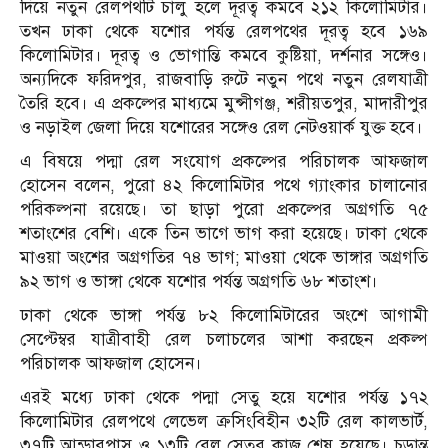
দিয়ে নতুন রেলপথটি চালু হলে দূরত্ব কমবে ২১২ কিলোমিটার।
তখন ঢাকা থেকে যশোর পর্যন্ত রেলপথের দূরত্ব হবে ১৬৯
কিলোমিটার। দূরত্ব ও ভোগান্তি কমবে কুষ্টিয়া, দর্শনার সঙ্গেও।
অন্যদিকে ফরিদপুর, রাজবাড়ি রুটে নতুন পথে নতুন রেলযাত্রী
তৈরি হবে। এ প্রকল্পের মাধ্যমে মুন্সীগঞ্জ, শরীয়তপুর, মাদারীপুর
ও নড়াইল জেলা দিয়ে যশোরের সঙ্গেও রেল নেটওয়ার্ক যুক্ত হবে।
এ বিষয়ে পদ্মা রেল সংযোগ প্রকল্পের পরিচালক আফজাল
হোসেন বলেন, পুরো ৪২ কিলোমিটার পথে গ্যাংকার চালানোর
পরিকল্পনা রয়েছে। তা ছাড়া পুরো প্রকল্পের অগ্রগতি ৭৫
শতাংশের বেশি। একে তিন ভাগে ভাগ করা হয়েছে। ঢাকা থেকে
মাওয়া অংশের অগ্রগতির ৭৪ ভাগ; মাওয়া থেকে ভাঙ্গার অগ্রগতি
৯২ ভাগ ও ভাঙ্গা থেকে যশোর পর্যন্ত অগ্রগতি ৬৮ শতাংশ।
ঢাকা থেকে ভাঙ্গা পর্যন্ত ৮২ কিলোমিটারের অংশে আগামী
সেপ্টেম্বর যাত্রীবাহী রেল চলাচলের আশা করছেন প্রকল্প
পরিচালক আফজাল হোসেন।
এরই মধ্যে ঢাকা থেকে পদ্মা সেতু হয়ে যশোর পর্যন্ত ১৭২
কিলোমিটার রেলপথে লেভেল ক্রসিংবিহীন ৩২টি রেল কালভার্ট,
৩৭টি আন্ডারপাস ও ১৩টি রেল সেতুর কাজ শেষ হয়েছে। চূড়ান্ত