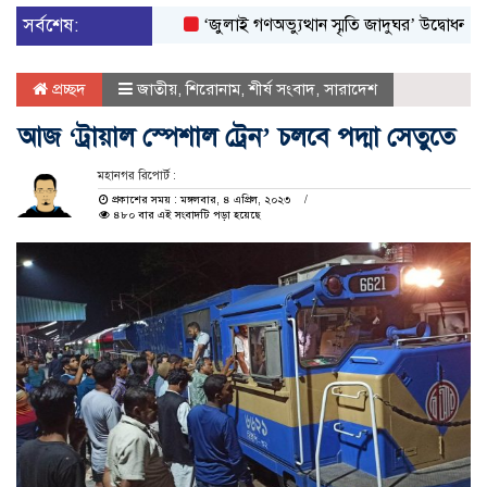
সর্বশেষ:
‘জুলাই গণঅভ্যুত্থান স্মৃতি জাদুঘর’ উদ্বোধন করলেন প্
প্রচ্ছদ
জাতীয়
,
শিরোনাম
,
শীর্ষ সংবাদ
,
সারাদেশ
আজ ‘ট্রায়াল স্পেশাল ট্রেন’ চলবে পদ্মা সেতুতে
মহানগর রিপোর্ট :
প্রকাশের সময় : মঙ্গলবার, ৪ এপ্রিল, ২০২৩
৪৮০ বার এই সংবাদটি পড়া হয়েছে