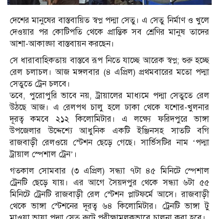
দেশের মানুষের বাস্তবায়িত স্বপ্ন পদ্মা সেতু। এ সেতু নির্মাণ ও খুলে
দেওয়ার পর কোটিপতি থেকে প্রান্তিক সব শ্রেণির মানুষ তাদের
আশা-আকাঙ্ক্ষা বাস্তবায়ন করছেন।
সে ধারাবাহিকতায় বাস্তবে রূপ নিতে যাচ্ছে আরেক স্বপ্ন; শুরু হচ্ছে
রেল চলাচল। আজ মঙ্গলবার (৪ এপ্রিল) প্রথমবারের মতো পদ্মা
সেতুতে ট্রেন চলবে।
তবে, পুরোপুরি ভাবে নয়, ট্রায়ালের মাধ্যমে পদ্মা সেতুতে রেল
উঠছে আজ। এ রেলপথ চালু হলে ঢাকা থেকে যশোর-খুলনার
দূরত্ব কমবে ২১২ কিলোমিটার। এ লক্ষ্যে ফরিদপুরে ভাঙ্গা
উপজেলার উদ্দেশ্যে আধুনিক একটি ইঞ্জিনসহ সাতটি বগি
রাজবাড়ী রেলওয়ে স্টেশন ছেড়ে গেছে। সার্ভিসটির নাম ‘পদ্মা
ট্রায়াল স্পেশাল ট্রেন’।
গতকাল সোমবার (৩ এপ্রিল) সন্ধ্যা ৭টা ৪৫ মিনিটে স্পেশাল
ট্রেনটি ছেড়ে যায়। এর আগে সৈয়দপুর থেকে সন্ধ্যা ৬টা ৫৫
মিনিটে ট্রেনটি রাজবাড়ী রেল স্টেশন প্লাটফর্মে আসে। রাজবাড়ী
থেকে ভাঙ্গা স্টেশনের দূরত্ব ৬৪ কিলোমিটার। ট্রেনটি ভাঙ্গা টু
মাওয়া ভায়া পদ্মা সেতু রুটে পরীক্ষামূলকভাবে চালনা করা হবে।