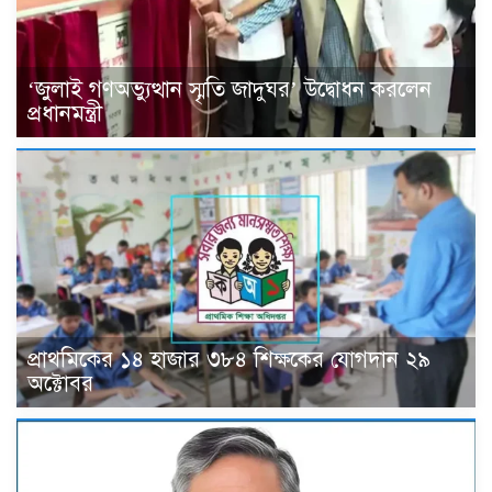
‘জুলাই গণঅভ্যুত্থান স্মৃতি জাদুঘর’ উদ্বোধন করলেন
প্রধানমন্ত্রী
প্রাথমিকের ১৪ হাজার ৩৮৪ শিক্ষকের যোগদান ২৯
অক্টোবর