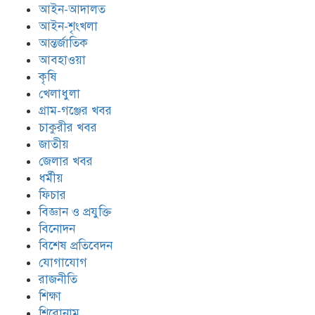
আইন-আদালত
আইন-শৃংখলা
আন্তর্জাতিক
আবহাওয়া
কৃষি
খেলাধুলা
গ্রাম-গঞ্জের খবর
চাকুরীর খবর
জাতীয়
জেলার খবর
ধর্মীয়
ফিচার
বিজ্ঞান ও প্রযুক্তি
বিনোদন
বিশেষ প্রতিবেদন
যোগাযোগ
রাজনীতি
শিক্ষা
শিরোনাম