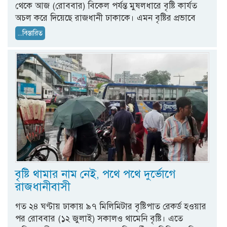
থেকে আজ (রোববার) বিকেল পর্যন্ত মুষলধারে বৃষ্টি কার্যত
অচল করে দিয়েছে রাজধানী ঢাকাকে। এমন বৃষ্টির প্রভাবে
...বিস্তারিত
বৃষ্টি থামার নাম নেই, পথে পথে দুর্ভোগে
রাজধানীবাসী
গত ২৪ ঘণ্টায় ঢাকায় ৯৭ মিলিমিটার বৃষ্টিপাত রেকর্ড হওয়ার
পর রোববার (১২ জুলাই) সকালও থামেনি বৃষ্টি। এতে