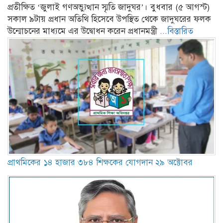
প্রতীক্ষিত ‘জুলাই গণঅভ্যুত্থান স্মৃতি জাদুঘর’। বুধবার (৫ আগস্ট)
সকাল ৯টায় প্রধান অতিথি হিসেবে উপস্থিত থেকে জাদুঘরের ফলক
উন্মোচনের মাধ্যমে এর উদ্বোধন করেন প্রধানমন্ত্রী
...বিস্তারিত
প্রাথমিকের ১৪ হাজার ৩৮৪ শিক্ষকের যোগদান ২৯ অক্টোবর